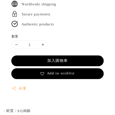
price
Worldwide shipping
Secure payments
Authentic products
數量
加入購物車
Add to wishlist
分享
‧ 材質：925純銀