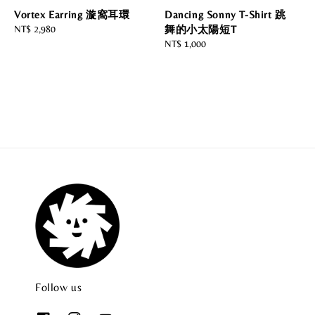
Vortex Earring 漩窩耳環
Dancing Sonny T-Shirt 跳
Regular
NT$ 2,980
舞的小太陽短T
price
Regular
NT$ 1,000
price
Follow us