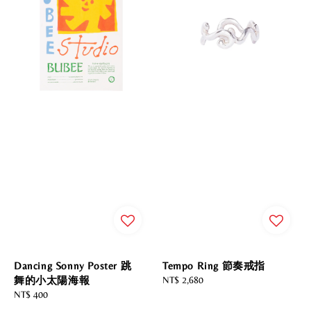
Dancing Sonny Poster 跳
Tempo Ring 節奏戒指
舞的小太陽海報
Regular
NT$ 2,680
Regular
NT$ 400
price
price