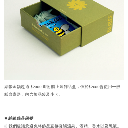
結帳金額超過 $2000 即附贈上圖飾品盒，低於$2000會使用一般
紙盒寄送，內含飾品袋及小卡。
✹
純銀飾品保養
░ 我們建議您避免將飾品直接碰觸溫泉、酒精、香水以及乳液。