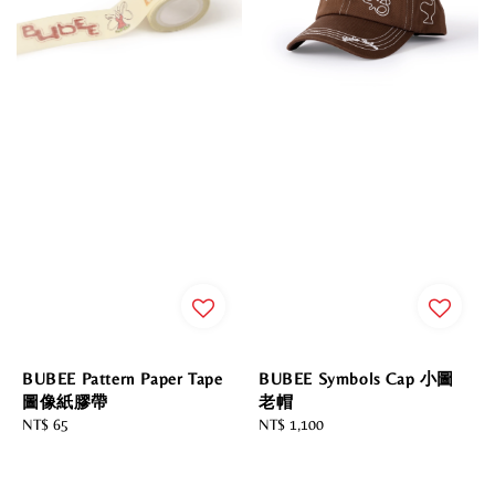
BUBEE Symbols Cap 小圖
BUBEE Pattern Paper Tape
老帽
圖像紙膠帶
Regular
NT$ 1,100
Regular
NT$ 65
price
price