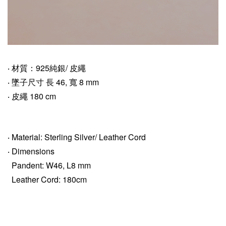
‧ 材質：925純銀/ 皮繩
‧
墜子尺寸
長 46, 寬 8 mm
‧
皮繩 180 cm
‧ Material: Sterling Silver/ Leather Cord
‧ Dimensions
Pandent: W46, L8 mm
Leather Cord
: 180cm