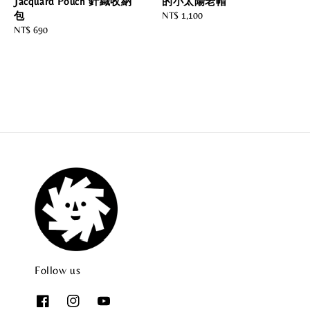
Jacquard Pouch 針織收納
的小太陽老帽
包
Regular
NT$ 1,100
Regular
NT$ 690
price
price
Follow us