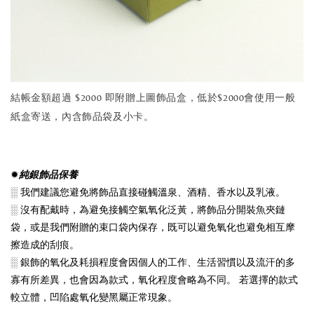
結帳金額超過 $2000 即附贈上圖飾品盒，低於$2000會使用一般
紙盒寄送，內含飾品袋及小卡。
✹
純銀飾品保養
░ 我們建議您避免將飾品直接碰觸溫泉、酒精、香水以及乳液。
░ 沒有配戴時，為避免接觸空氣氧化泛黃，將飾品分開裝魚夾鏈
袋，或是我們附贈的束口袋內保存，既可以避免氧化也避免相互摩
擦造成的刮痕。
░ 銀飾的氧化及耗損程度會因個人的工作、生活習慣以及流汗的多
寡有所差異，也會因為款式，氧化程度會略為不同。 若選擇的款式
較立體，凹陷處氧化變黑屬正常現象。