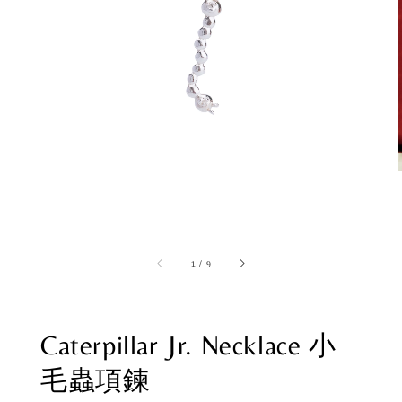
1
/
9
Caterpillar Jr. Necklace 小
毛蟲項鍊