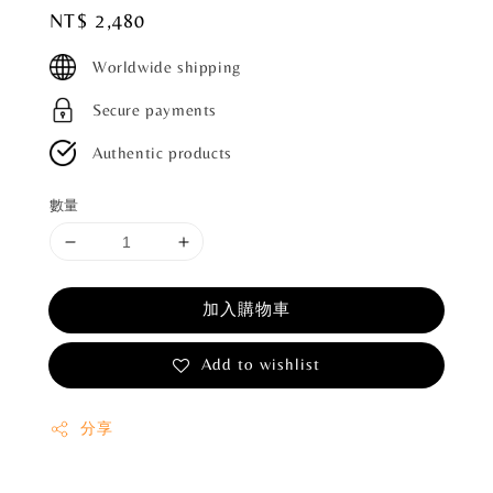
Regular
NT$ 2,480
price
Worldwide shipping
Secure payments
Authentic products
數量
加入購物車
Add to wishlist
分享