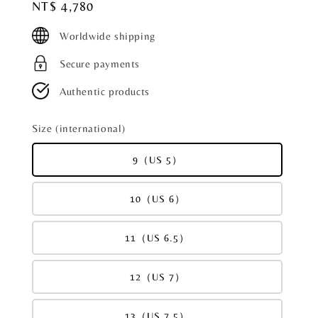
Regular
NT$ 4,780
price
Worldwide shipping
Secure payments
Authentic products
Size (international)
9（US 5）
10（US 6）
11（US 6.5）
12（US 7）
13（US 7.5）