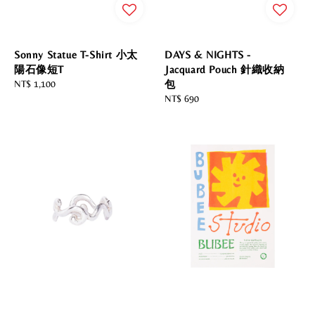
Sonny Statue T-Shirt 小太
DAYS & NIGHTS -
陽石像短T
Jacquard Pouch 針織收納
Regular
NT$ 1,100
包
price
Regular
NT$ 690
price