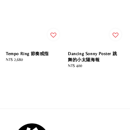
Tempo Ring 節奏戒指
Dancing Sonny Poster 跳
Regular
NT$ 2,680
舞的小太陽海報
price
Regular
NT$ 400
price