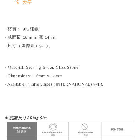
分享
‧ 材質： 925純銀
‧ 戒面長 16 mm, 寬 14mm
‧ 尺寸（國際圍）9-13。
‧ Material: Sterling Silver, Glass Stone
‧ Dimensions: 16mm x 14mm
‧ Available in silver, sizes (INTERNATIONAL) 9-13.
✹
戒圍尺寸/ Ring Size