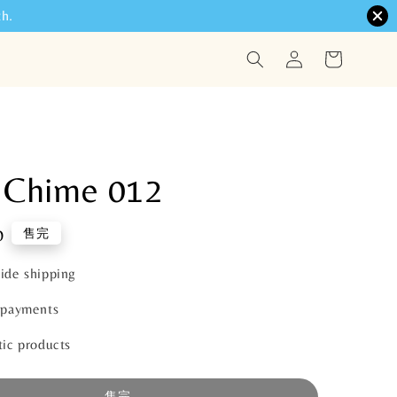
h.
 Chime 012
0
售完
ide shipping
 payments
ic products
售完