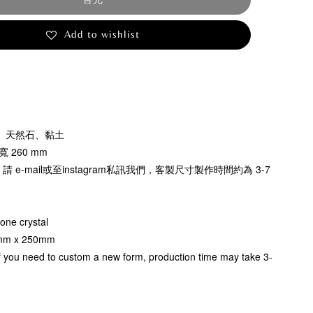
Add to wishlist
、天然石、黏土
寬 260 mm
e-mail或至instagram私訊我們，客製尺寸製作時間約為 3-7
tone crystal
0mm x 250mm
if you need to custom a new form, production time may take 3-