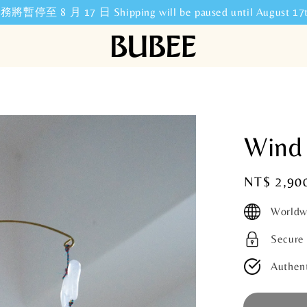
暫停至 8 月 17 日 Shipping will be paused until August 17t
Wind
Regular
NT$ 2,90
price
Worldw
Secure
Authent